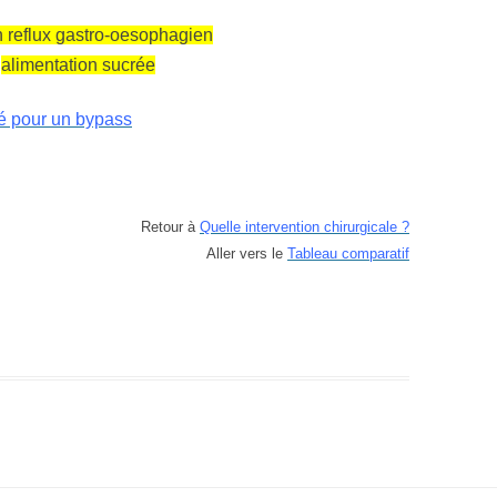
n reflux gastro-oesophagien
’
alimentation sucrée
é pour un bypass
Retour à
Quelle intervention chirurgicale ?
Aller vers le
Tableau comparatif