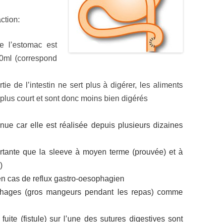
ction:
e l’estomac est
0ml (correspond
ie de l’intestin ne sert plus à digérer, les aliments
l plus court et sont donc moins bien digérés
nue car elle est réalisée depuis plusieurs dizaines
rtante que la sleeve à moyen terme (prouvée) et à
)
en cas de reflux gastro-oesophagien
rphages (gros mangeurs pendant les repas) comme
ite (fistule) sur l’une des sutures digestives sont